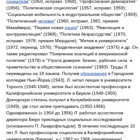
социализм
" (1950, исправл. 1968); "Профсоюзная демократия"
(1956); "Политическая социология" (1957, исправл. 1959);
"Социальная мобильность в индустриальном обществе" (1959);
"Политический
человек
" (1960; исправл. 1981, премия
Макайвера); "Первая новая
нация
" (1963); "Революция и
контрреволюция" (1968); "Политика безрассудства" (1970,
исправл. 1978, премия Мюрдаля); "Мятеж в университете"
(1972; переизд. 1976); "Разделенная академия" (1975) и др. Он
также редактировал "Появление коалиций в американской
политике" (1978) и "Утрата доверия: бизнес, рабочая сила и
правительство в общественном сознании" (1983). Труды Л.
переведены на 18 языков. Получив
образование
в Городском
колледже Нью-Йорка (1943), Л. читал лекции в университете
Торонто (1946-1948), затем был ассистентом профессора в
Калифорнийском университете в Беркли (1948-1950).
Докторскую степень получил в Колумбийском университете
(1949), где стал затем преподавать (1950-1956).
Одновременно (с 1954 до 1956) Л. работал ассистентом
директора Бюро прикладных социальных исследований
(основанного П. Лазарсфельдом). В течение последующих 10
лет Л. был профессором социологии в Калифорнийском
университете (Беркли), а с 1962 по 1966 одновременно