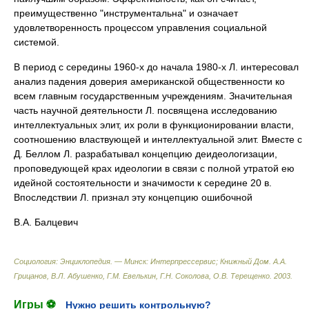
преимущественно "инструментальна" и означает
удовлетворенность процессом управления социальной
системой.
В период с середины 1960-х до начала 1980-х Л. интересовал
анализ падения доверия американской общественности ко
всем главным государственным учреждениям. Значительная
часть научной деятельности Л. посвящена исследованию
интеллектуальных элит, их роли в функционировании власти,
соотношению властвующей и интеллектуальной элит. Вместе с
Д. Беллом Л. разрабатывал концепцию деидеологизации,
проповедующей крах идеологии в связи с полной утратой ею
идейной состоятельности и значимости к середине 20 в.
Впоследствии Л. признал эту концепцию ошибочной
В.А. Балцевич
Социология: Энциклопедия. — Минск: Интерпрессервис; Книжный Дом
.
А.А.
Грицанов, В.Л. Абушенко, Г.М. Евелькин, Г.Н. Соколова, О.В. Терещенко
.
2003
.
Игры ⚽
Нужно решить контрольную?