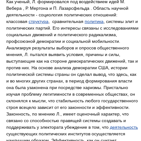
Как ученый, Л. формировался под воздействием идей М.
Вебера , Р. Мертона и П. Лазарсфельда . Область научной
деятельности - социология политических отношений:
классовая
структура
, сравнительная
политика
, системы элит и
политических партий. Его интересы связаны с исследованиями
социальных движений и политического радикализма,
профсоюзной демократии и социальной мобильности.
Анализируя результаты выборов и опросов общественного
мнения, Л. пытался выявить условия, причины и силы,
выступающие как на стороне демократических движений, так и
против них. На основе анализа демократии США, истории
политической системы страны он сделал вывод, что здесь, как
и во многих других странах, в период формирования власти
она была узаконена при посредстве харизмы. Пристально
изучая проблему легитимности в современных обществах, он
склонялся к мысли, что стабильность любого государственного
строя всецело зависит от его законности и эффективности.
Законность, по мнению Л., имеет оценочный характер, что
связано со способностью правящей системы создавать и
поддерживать у электората убеждение в том, что
деятельность
существующих политических институтов осуществляется
наилучшим образом. Эффективность, как он считает,