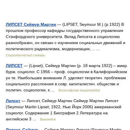
ЛИПСЕТ Сеймур Мартин
— (LIPSET, Seymour M.) (p.1922) В
прошлом профессор кафедры государственного управления
Стэнфордского университета. Вклад Липсета в социологию
разнообразен, он связан с изучением социальных движений и
политического радикализма, модернизации,… …
Социологический словарь
ЛИПСЕТ
— (Lipset), Сеймур Мартин (р. 18 марта 1922) – амер.
бурж. социолог. С 1956 – проф. социологии в Калифорнийском
ун те. Наибольшее внимание Л. уделяет теоретич. проблемам
социального расслоения в совр. капиталистич. обществе и
политич. социологии, к …
Философская энциклопедия
Липсет
— Липсет, Сеймур Мартин Сеймур Мартин Липсет
(Seymour Martin Lipset; 1922, Нью Йорк 2006) американский
социолог. Содержание 1 Биография 2 Литература на
английском 3 …
Википедия
Липсет, Сеймур
— Сеймур Мартин Липсет (Seymour Martin